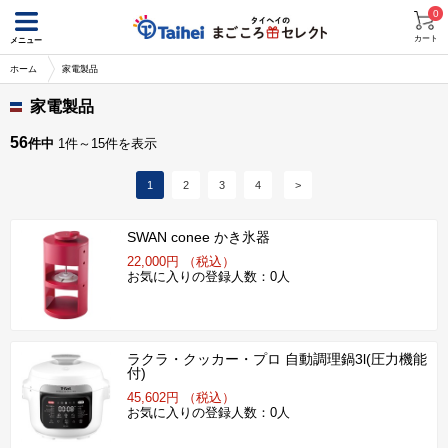
0
カート
メニュー
ホーム
家電製品
家電製品
56
件中
1件～15件を表示
1
2
3
4
>
SWAN conee かき氷器
22,000円 （税込）
お気に入りの登録人数：0人
ラクラ・クッカー・プロ 自動調理鍋3l(圧力機能
付)
45,602円 （税込）
お気に入りの登録人数：0人