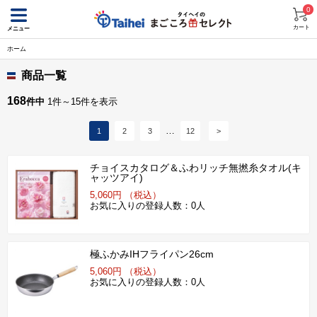
0
カート
メニュー
ホーム
商品一覧
168
件中
1件～15件を表示
1
2
3
12
>
チョイスカタログ＆ふわリッチ無撚糸タオル(キ
ャッツアイ)
5,060円 （税込）
お気に入りの登録人数：0人
極ふかみIHフライパン26cm
5,060円 （税込）
お気に入りの登録人数：0人